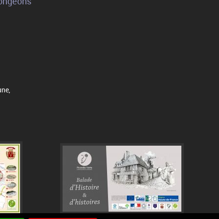
Songeons
une,