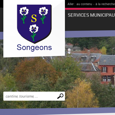
Aller :
au contenu
-
à la recherche
SERVICES MUNICIPAU
Effectuer
une
recherche