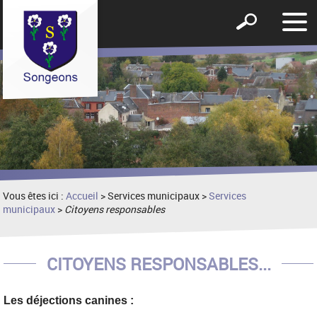
Affic
Afficher
le
le
men
formulaire
de
recherche
Vous êtes ici :
Accueil
> Services municipaux >
Services
municipaux
>
Citoyens responsables
CITOYENS RESPONSABLES...
Les déjections canines :