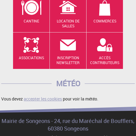
CANTINE
LOCATION DE
COMMERCES
SALLES
ASSOCIATIONS
INSCRIPTION
ACCÈS
NEWSLETTER
CONTRIBUTEURS
MÉTÉO
Vous devez
accepter les cookies
pour voir la météo.
Mairie de Songeons - 24, rue du Maréchal de Boufflers,
60380 Songeons