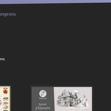
Songeons
une,