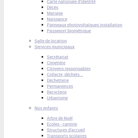
Carte nationale d'identité
Décès
Mariage
Naissance
Panneaux photovoltaïques installation
Passeport biométrique
Salle de location
Services municipaux
Secrétariat
Cimetière
Citoyens responsables
Collecte, déchets...
Déchetterie
Permanences
Recyclerie
Urbanisme
Nos enfants
Arbre de Noël
Ecoles - cantine
Structures d'accueil
Transports scolaires