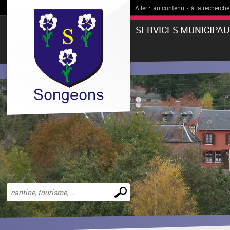
Aller :
au contenu
-
à la recherche
SERVICES MUNICIPAU
Effectuer
une
recherche