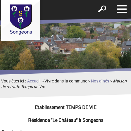
Affic
Afficher
le
le
men
formulaire
de
recherche
Vous êtes ici :
Accueil
> Vivre dans la commune >
Nos aînés
>
Maison
de retraite Temps de Vie
Etablissement TEMPS DE VIE
Résidence "Le Château" à Songeons