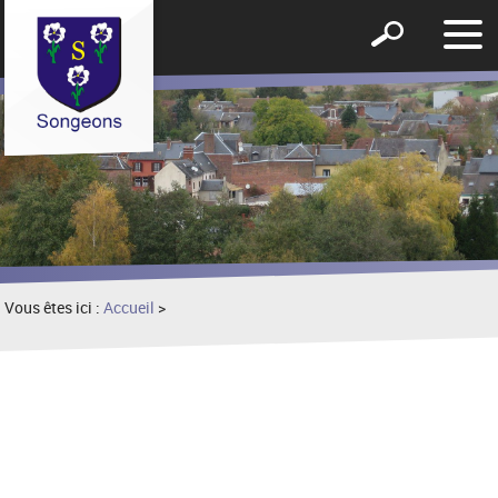
Affic
Afficher
le
le
men
formulaire
de
recherche
Vous êtes ici :
Accueil
>