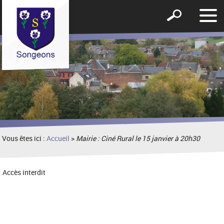
Affic
Afficher
le
le
men
formulaire
de
recherche
Vous êtes ici :
Accueil
>
Mairie : Ciné Rural le 15 janvier à 20h30
Accès interdit