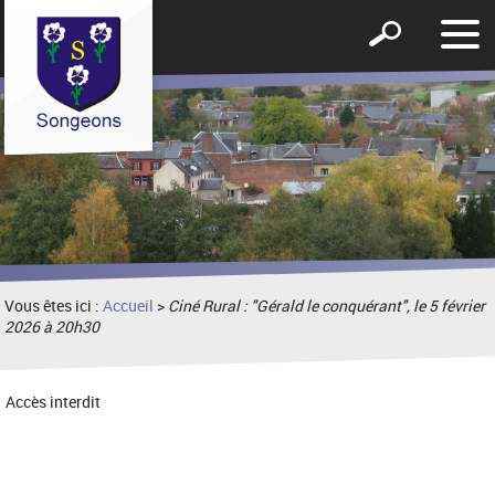
Affic
Afficher
le
le
men
formulaire
de
recherche
Vous êtes ici :
Accueil
>
Ciné Rural : "Gérald le conquérant", le 5 février
2026 à 20h30
Accès interdit