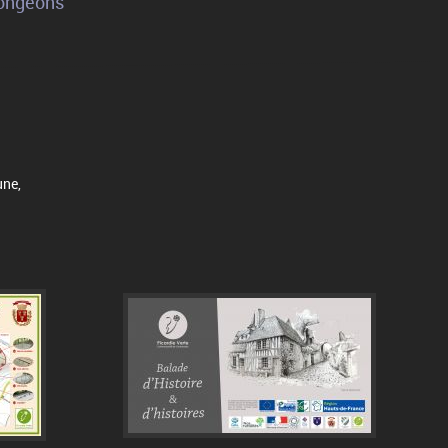
Songeons
une,