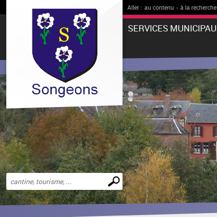
Aller :
au contenu
-
à la recherche
SERVICES MUNICIPAU
Effectuer
une
recherche