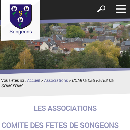
Affic
Afficher
le
le
men
formulaire
de
recherche
Vous êtes ici :
Accueil
>
Associations
>
COMITE DES FETES DE
SONGEONS
LES ASSOCIATIONS
COMITE DES FETES DE SONGEONS