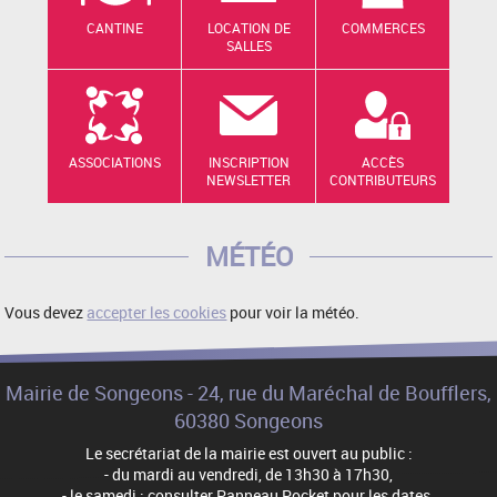
CANTINE
LOCATION DE
COMMERCES
SALLES
ASSOCIATIONS
INSCRIPTION
ACCÈS
NEWSLETTER
CONTRIBUTEURS
MÉTÉO
Vous devez
accepter les cookies
pour voir la météo.
Mairie de Songeons - 24, rue du Maréchal de Boufflers,
60380 Songeons
Le secrétariat de la mairie est ouvert au public :
- du mardi au vendredi, de 13h30 à 17h30,
- le samedi : consulter Panneau Pocket pour les dates.